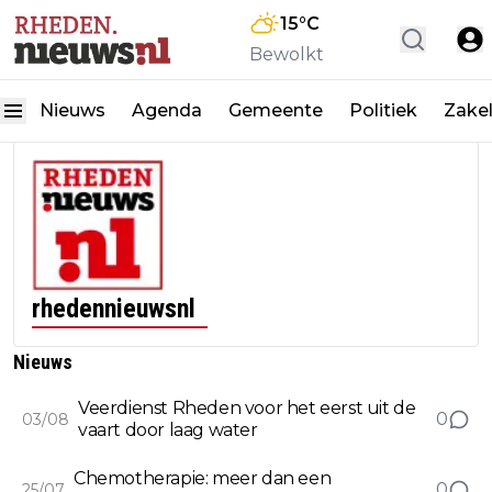
15
°C
Bewolkt
Nieuws
Agenda
Gemeente
Politiek
Zakel
rhedennieuwsnl
Nieuws
Veerdienst Rheden voor het eerst uit de
0
03/08
vaart door laag water
Chemotherapie: meer dan een
0
25/07