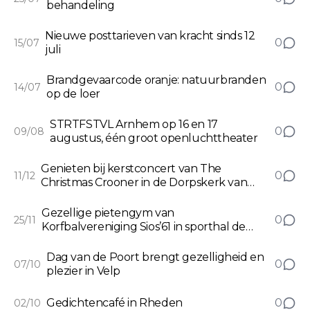
behandeling
Nieuwe posttarieven van kracht sinds 12
0
15/07
juli
Brandgevaarcode oranje: natuurbranden
0
14/07
op de loer
STRTFSTVL Arnhem op 16 en 17
0
09/08
augustus, één groot openluchttheater
Genieten bij kerstconcert van The
0
11/12
Christmas Crooner in de Dorpskerk van
Spankeren
Gezellige pietengym van
0
25/11
Korfbalvereniging Sios’61 in sporthal de
Dumpel
Dag van de Poort brengt gezelligheid en
0
07/10
plezier in Velp
Gedichtencafé in Rheden
0
02/10