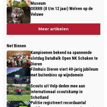
Museum
OERRR (8 t/m 12 jaar) Wolven op de
Veluwe
Meer artikelen
Net Binnen
Kampioenen bekend na spannende
slotdag DataBalk Open NK Schaken te
Dieren
Filmhuis Dieren viert 40-jarig jubileum
met buitenbios op wijndomein
Scouts uit Velp deden mee aan
internationaal scoutskamp in
Schotland
Politie registreert recordaantal