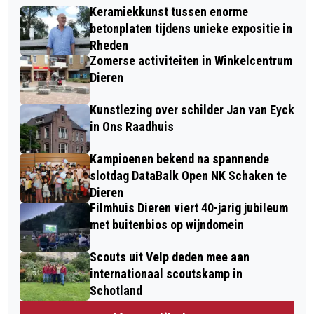
Keramiekkunst tussen enorme
betonplaten tijdens unieke expositie in
Rheden
Zomerse activiteiten in Winkelcentrum
Dieren
Kunstlezing over schilder Jan van Eyck
in Ons Raadhuis
Kampioenen bekend na spannende
slotdag DataBalk Open NK Schaken te
Dieren
Filmhuis Dieren viert 40-jarig jubileum
met buitenbios op wijndomein
Scouts uit Velp deden mee aan
internationaal scoutskamp in
Schotland