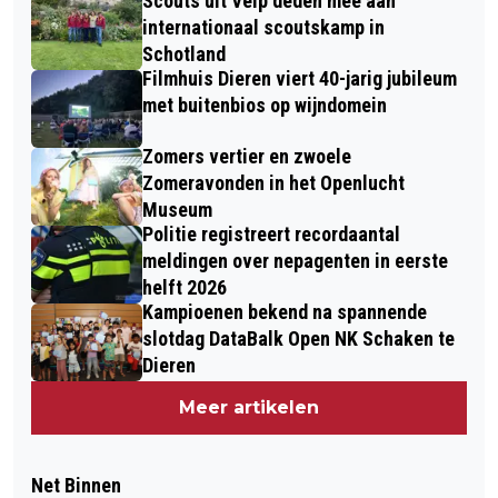
Scouts uit Velp deden mee aan
internationaal scoutskamp in
Schotland
Filmhuis Dieren viert 40-jarig jubileum
met buitenbios op wijndomein
Zomers vertier en zwoele
Zomeravonden in het Openlucht
Museum
Politie registreert recordaantal
meldingen over nepagenten in eerste
helft 2026
Kampioenen bekend na spannende
slotdag DataBalk Open NK Schaken te
Dieren
Meer artikelen
Net Binnen