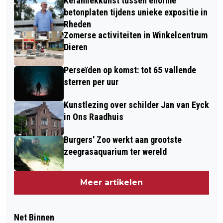
Keramiekkunst tussen enorme
betonplaten tijdens unieke expositie in
Rheden
Zomerse activiteiten in Winkelcentrum
Dieren
Perseïden op komst: tot 65 vallende
sterren per uur
Kunstlezing over schilder Jan van Eyck
in Ons Raadhuis
Burgers' Zoo werkt aan grootste
zeegrasaquarium ter wereld
Meer artikelen
Net Binnen