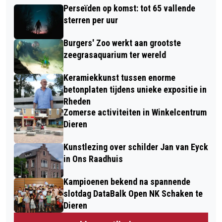
Perseïden op komst: tot 65 vallende
sterren per uur
Burgers' Zoo werkt aan grootste
zeegrasaquarium ter wereld
Keramiekkunst tussen enorme
betonplaten tijdens unieke expositie in
Rheden
Zomerse activiteiten in Winkelcentrum
Dieren
Kunstlezing over schilder Jan van Eyck
in Ons Raadhuis
Kampioenen bekend na spannende
slotdag DataBalk Open NK Schaken te
Dieren