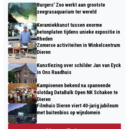
Burgers' Zoo werkt aan grootste
zeegrasaquarium ter wereld
Keramiekkunst tussen enorme
betonplaten tijdens unieke expositie in
Rheden
Zomerse activiteiten in Winkelcentrum
Dieren
Kunstlezing over schilder Jan van Eyck
in Ons Raadhuis
Kampioenen bekend na spannende
slotdag DataBalk Open NK Schaken te
Dieren
Filmhuis Dieren viert 40-jarig jubileum
met buitenbios op wijndomein