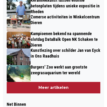
Keramiekkunst tussen enorme
betonplaten tijdens unieke expositie in
Rheden
Zomerse activiteiten in Winkelcentrum
Dieren
Kampioenen bekend na spannende
slotdag DataBalk Open NK Schaken te
Dieren
Kunstlezing over schilder Jan van Eyck
in Ons Raadhuis
Burgers' Zoo werkt aan grootste
zeegrasaquarium ter wereld
Meer artikelen
Net Binnen