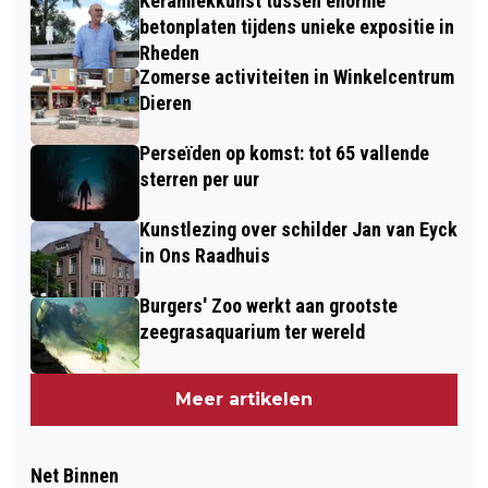
Keramiekkunst tussen enorme
betonplaten tijdens unieke expositie in
Rheden
Zomerse activiteiten in Winkelcentrum
Dieren
Perseïden op komst: tot 65 vallende
sterren per uur
Kunstlezing over schilder Jan van Eyck
in Ons Raadhuis
Burgers' Zoo werkt aan grootste
zeegrasaquarium ter wereld
Meer artikelen
Net Binnen