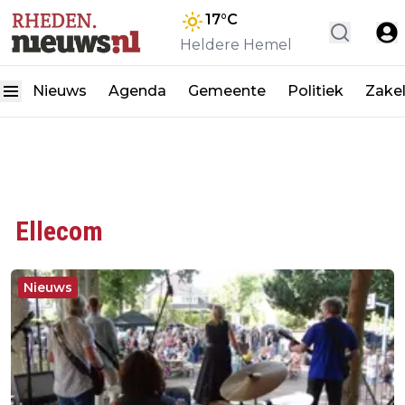
17
°C
Heldere Hemel
Nieuws
Agenda
Gemeente
Politiek
Zakel
Ellecom
Nieuws