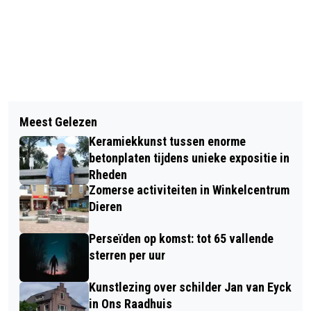
Vorig artikel
Volgend artikel
FRÜHSHOPPEN BIJ DE
Meest Gelezen
CROWDFUNDINGACTIE RHEKO RHEDEN
CARNAVALSVERENIGING DE LEUTE
Keramiekkunst tussen enorme
GROOT SUCCES
BRÖYERS IN VELP
betonplaten tijdens unieke expositie in
Rheden
Zomerse activiteiten in Winkelcentrum
Dieren
Perseïden op komst: tot 65 vallende
sterren per uur
Kunstlezing over schilder Jan van Eyck
in Ons Raadhuis