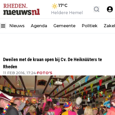
17
°C
Heldere Hemel
Nieuws
Agenda
Gemeente
Politiek
Zakel
Dweilen met de kraan open bij Cv. De Heiknüüters te
Rheden
11 FEB 2016, 17:24
•
FOTO'S