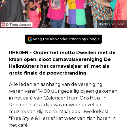
rheden.nieuws.nl
Voeg toe als voorkeursbron op Google
RHEDEN - Onder het motto Dweilen met de
kraan open, sloot carnavalsvereniging De
Heiknüüters het carnavalsjaar af, met als
grote finale de popverbranding.
Alle leden en aanhang van de vereniging
waren vanaf 14.00 uur gezellig bijeen gekomen
in het café van "Zalencentrum Ons Huis" in
Rheden, natuurlijk was er weer gezellige
muziek van Big Noise. Maar ook Dweilorkest
"Free Style & Herrie" liet weer van zich horen in
het café.