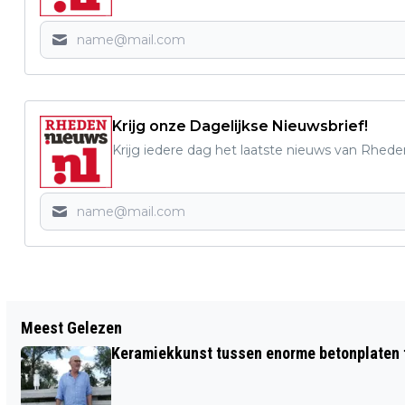
Krijg onze Dagelijkse Nieuwsbrief!
Krijg iedere dag het laatste nieuws van Rhede
Vorig artikel
Meest Gelezen
BUURTBEWONER DANSEND OP DE
Keramiekkunst tussen enorme betonplaten t
SCHOUDERS GENOMEN DOOR EEN
VLUCHTELING