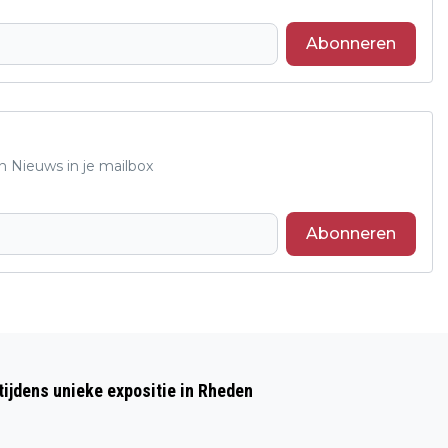
Abonneren
n Nieuws in je mailbox
Abonneren
Volgend artikel
SUCCESVOLLE MEEST ENERVERENDE EN
ijdens unieke expositie in Rheden
SFEERVOLLE CROSS-DUATHLON VAN
NEDERLAND