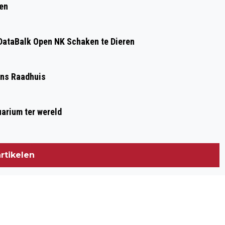
ren
ataBalk Open NK Schaken te Dieren
Ons Raadhuis
arium ter wereld
rtikelen