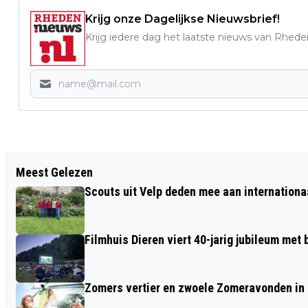
Krijg onze Dagelijkse Nieuwsbrief!
Krijg iedere dag het laatste nieuws van Rhede
Vorig artikel
Meest Gelezen
OMD 2018 BEGRAAFPLAATS
Scouts uit Velp deden mee aan internation
ROSENDAEL – BOERENALLEE
Filmhuis Dieren viert 40-jarig jubileum met
Zomers vertier en zwoele Zomeravonden in