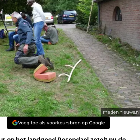
rheden.nieuws.nl
Voeg toe als voorkeursbron op Google
r op het landgoed Rosendael zetelt nu de