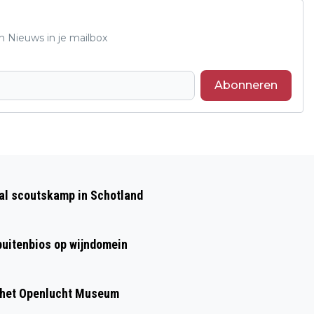
n Nieuws in je mailbox
Abonneren
Volgend artikel
12E VERENIGINGENDAG DIEREN
aal scoutskamp in Schotland
 buitenbios op wijndomein
 het Openlucht Museum