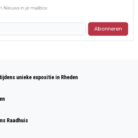
n Nieuws in je mailbox
Abonneren
Volgend artikel
RABOBANK DONEERT 1800 EURO VOOR
ijdens unieke expositie in Rheden
TWEEDE DRUK BOEKJE ONS RAADHUIS
ren
Ons Raadhuis