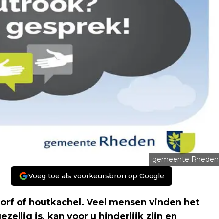
gemeente Rheden
Voeg toe als voorkeursbron op Google
rf of houtkachel. Veel mensen vinden het
zellig is, kan voor u hinderlijk zijn en