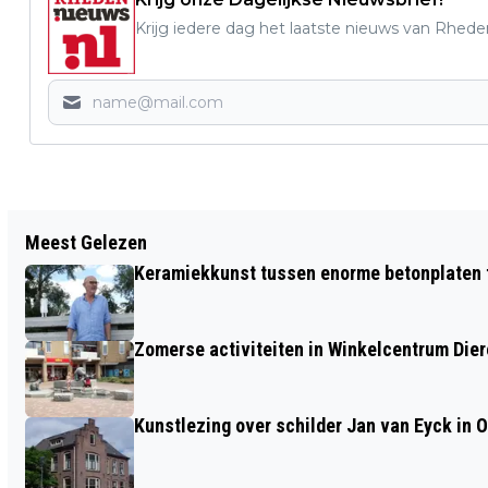
Krijg iedere dag het laatste nieuws van Rhede
Vorig artikel
Meest Gelezen
APPENDE ARNHEMSE FIETSSTER
Keramiekkunst tussen enorme betonplaten t
KRIJGT 150 UUR TAAKSTRAF
Zomerse activiteiten in Winkelcentrum Die
Kunstlezing over schilder Jan van Eyck in 