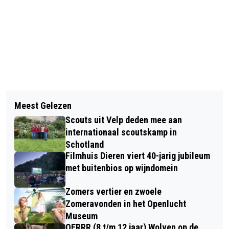
Vorig artikel
Volgend artikel
HUISDIER VAN DE WEEK: ONTMOET
Meest Gelezen
KEIFOUTEPARTY BIJ SIOS '61 GROOT
CHEETA
Scouts uit Velp deden mee aan
SUCCES
internationaal scoutskamp in
Schotland
Filmhuis Dieren viert 40-jarig jubileum
met buitenbios op wijndomein
Zomers vertier en zwoele
Zomeravonden in het Openlucht
Museum
OERRR (8 t/m 12 jaar) Wolven op de