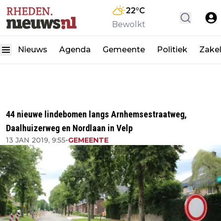
22
°C
Bewolkt
Nieuws
Agenda
Gemeente
Politiek
Zakel
44 nieuwe lindebomen langs Arnhemsestraatweg,
Daalhuizerweg en Nordlaan in Velp
13 JAN 2019, 9:55
•
GEMEENTE