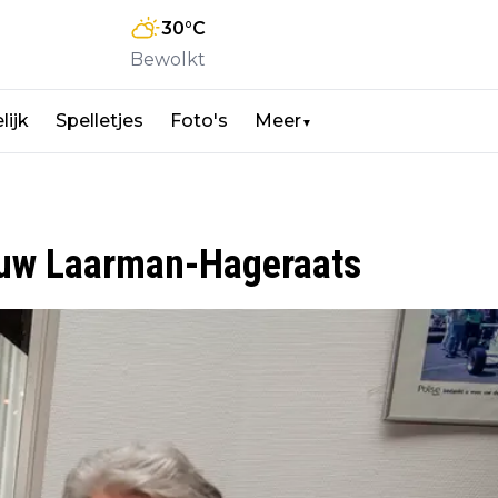
30
°C
Bewolkt
lijk
Spelletjes
Foto's
Meer
▼
ouw Laarman-Hageraats