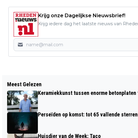
Krijg onze Dagelijkse Nieuwsbrief!
Krijg iedere dag het laatste nieuws van Rhede
Vorig artikel
Meest Gelezen
TENTOONSTELLING OP BASISSCHOOL
Keramiekkunst tussen enorme betonplaten t
DE ARNHORST
Perseïden op komst: tot 65 vallende sterren
Huisdier van de Week: Taco