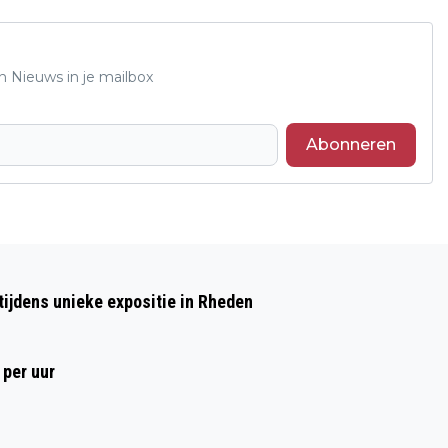
n Nieuws in je mailbox
Abonneren
Volgend artikel
JUBILEUM MUZIEKVERENIGING
ijdens unieke expositie in Rheden
EXCELSIOR MET CONCERT EN RECEPTIE
GESLAAGD
 per uur