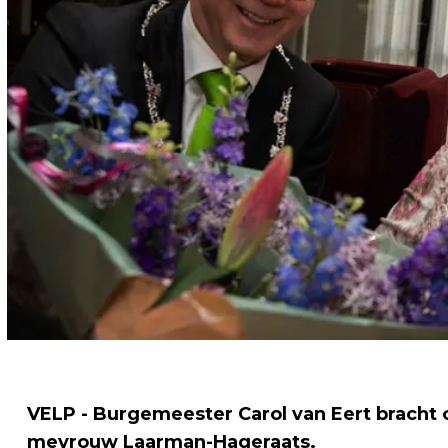
VELP - Burgemeester Carol van Eert bracht o
mevrouw Laarman-Hageraats.