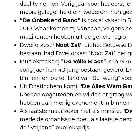
deel te nemen. Vorig jaar voor het eerst,
mooie gelegenheid om wederom hun gezel
“De Onbekend Band”
is ook al vaker in 
2010. Waar komen zij vandaan, volgens hen
muzikanten hebben uit de gehele regio.
Dweilorkest
“Noot Zat”
uit het Betuwse D
bestaan, had Dweilorkest “Noot Zat” het 
Muziekmakerij
”De Vôlle Blaos”
is in 197
vorig jaar hun 40-jarig bestaan gevierd. 
binnen- en buitenland van ‘Schwung” voor
Uit Doetinchem komt
“De Alles Went Ba
Rheden opgetreden en wilden er graag weer 
hebben aan menig evenement in binnen- e
Als laatste maar zeker niet als minste,
“Dw
mede de organisatie doet, als laatste 
de “Strijland” publieksprijs.