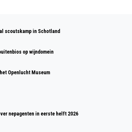
Volgend artikel
RHEDELIJK CULTUREEL LUIDT DE KLOK
aal scoutskamp in Schotland
 buitenbios op wijndomein
 het Openlucht Museum
over nepagenten in eerste helft 2026