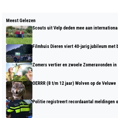
Vorig artikel
Meest Gelezen
DIERENTEHUIS ARNHEM EN OMSTREKEN
Scouts uit Velp deden mee aan internation
OP ZOEK NAAR VRIJWILLIGERS
Filmhuis Dieren viert 40-jarig jubileum met
Zomers vertier en zwoele Zomeravonden in
OERRR (8 t/m 12 jaar) Wolven op de Veluwe
Politie registreert recordaantal meldingen 