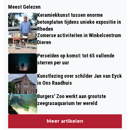
Volgend artikel
BEKENDMAKINGEN GEMEENTE
Meest Gelezen
THEMA-AVOND "DE VLUCHTELING
RHEDEN
Keramiekkunst tussen enorme
VERBEELD(T)"
betonplaten tijdens unieke expositie in
Rheden
Zomerse activiteiten in Winkelcentrum
Dieren
Perseïden op komst: tot 65 vallende
sterren per uur
Kunstlezing over schilder Jan van Eyck
in Ons Raadhuis
Burgers' Zoo werkt aan grootste
zeegrasaquarium ter wereld
Meer artikelen