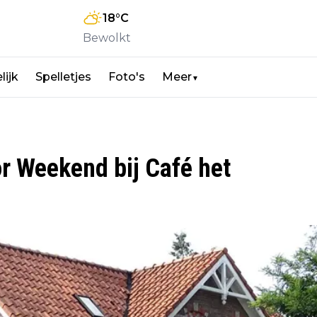
18
°C
Bewolkt
lijk
Spelletjes
Foto's
Meer
▼
or Weekend bij Café het