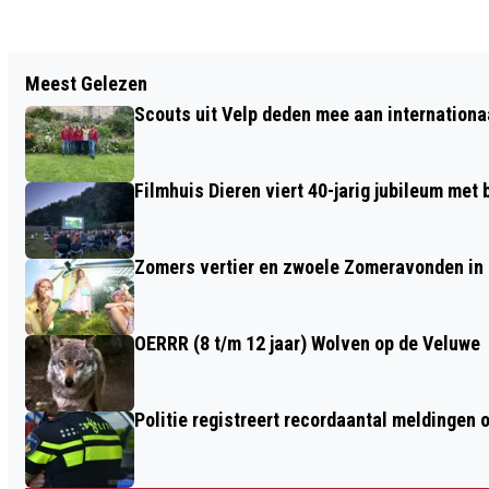
Vorig artikel
Meest Gelezen
NIEUWE ZWEMBAD VAN VELP KRIJGT
Scouts uit Velp deden mee aan internation
TOCH EEN TWEEDE BAD
Filmhuis Dieren viert 40-jarig jubileum met
Zomers vertier en zwoele Zomeravonden in
OERRR (8 t/m 12 jaar) Wolven op de Veluwe
Politie registreert recordaantal meldingen 