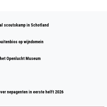
Volgend artikel
GA JIJ NAAR HET NIEUWE
aal scoutskamp in Schotland
VEELBELOVENDE CAROLINAFESTIVAL?
 buitenbios op wijndomein
 het Openlucht Museum
over nepagenten in eerste helft 2026