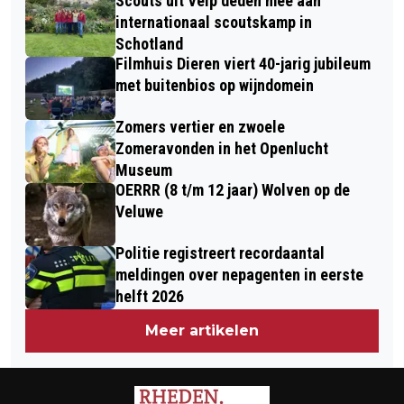
Scouts uit Velp deden mee aan
RHEDEN GAAN WEER LOTEN
TIJDENS KINDERBOEKENWEEK!!
internationaal scoutskamp in
VERKOPEN VAN DE GROTE CLUBACTIE
Schotland
Filmhuis Dieren viert 40-jarig jubileum
met buitenbios op wijndomein
Zomers vertier en zwoele
Zomeravonden in het Openlucht
Museum
OERRR (8 t/m 12 jaar) Wolven op de
Veluwe
Politie registreert recordaantal
meldingen over nepagenten in eerste
helft 2026
Meer artikelen