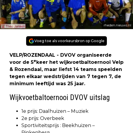
rheden.nieuws.nl
Voeg toe als voorkeursbron op Google
VELP/ROZENDAAL - DVOV organiseerde
e
voor de 5
keer het wijkvoetbaltoernooi Velp
& Rozendaal, maar liefst 14 teams speelden
tegen elkaar wedstrijden van 7 tegen 7, de
minimum leeftijd was 25 jaar.
Wijkvoetbaltoernooi DVOV uitslag
1e prijs: Daalhuizen – Muziek
2e prijs: Overbeek
Sportiviteitsprijs : Beekhuizen –
Pinkenberg