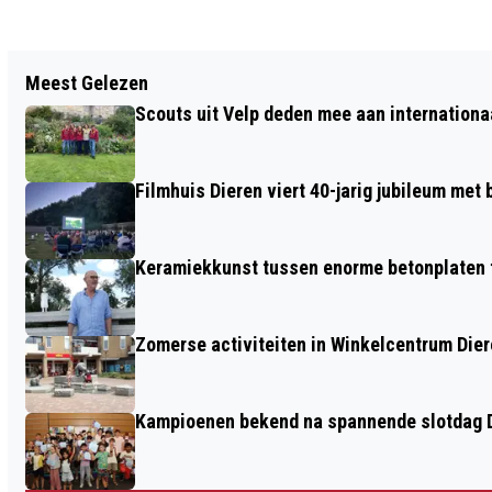
Vorig artikel
Meest Gelezen
DIGIPLAY: MAAK JE EIGEN HOLOGRAM
Scouts uit Velp deden mee aan internation
Filmhuis Dieren viert 40-jarig jubileum met
Keramiekkunst tussen enorme betonplaten t
Zomerse activiteiten in Winkelcentrum Die
Kampioenen bekend na spannende slotdag D