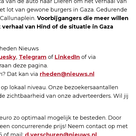
ca van de auto naar Dieren om het verhaal van
het lot van gewone burgers in Gaza. Gedurende
 Callunaplein.
Voorbijgangers die meer willen
verhaal van Hind of de situatie in Gaza
 Rheden Nieuws
uesky
,
Telegram
of
LinkedIn
of via
raan deze pagina.
en? Dat kan via
rheden@nieuws.nl
 op lokaal niveau. Onze bezoekersaantallen
de zichtbaarheid van onze adverteerders. Wil jij
uro zo optimaal mogelijk te besteden. Door
een concurrerende prijs! Neem contact op met
6 of mail:
d.verschuren@nieuws.nl
.