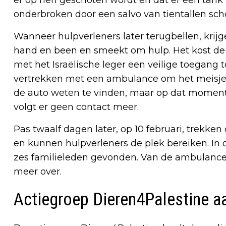
er op hen geschoten wordt en dat er een tank 
onderbroken door een salvo van tientallen sch
Wanneer hulpverleners later terugbellen, krijge
hand en been en smeekt om hulp. Het kost de 
met het Israëlische leger een veilige toegang 
vertrekken met een ambulance om het meisje t
de auto weten te vinden, maar op dat momen
volgt er geen contact meer.
Pas twaalf dagen later, op 10 februari, trekken
en kunnen hulpverleners de plek bereiken. In
zes familieleden gevonden. Van de ambulance e
meer over.
Actiegroep Dieren4Palestine a