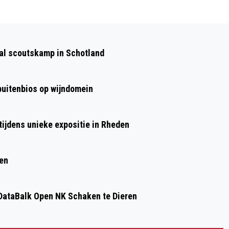
Volgend artikel
HUISDIER VAN DE WEEK: ROCCO ZOEKT
aal scoutskamp in Schotland
EEN RUSTIG THUIS
 buitenbios op wijndomein
ijdens unieke expositie in Rheden
ren
ataBalk Open NK Schaken te Dieren