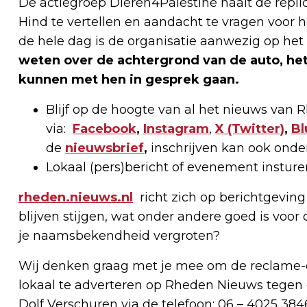
De actiegroep Dieren4Palestine haalt de repli
Hind te vertellen en aandacht te vragen voor 
de hele dag is de organisatie aanwezig op het
weten over de achtergrond van de auto, het 
kunnen met hen in gesprek gaan.
Blijf op de hoogte van al het nieuws van
via:
Facebook
,
Instagram
,
X
(Twitter)
,
Bl
de
nieuwsbrief
,
inschrijven kan ook onde
Lokaal (pers)bericht of evenement instur
rheden.nieuws.nl
richt zich op berichtgeving
blijven stijgen, wat onder andere goed is voor 
je naamsbekendheid vergroten?
Wij denken graag met je mee om de reclame-e
lokaal te adverteren op Rheden Nieuws tegen 
Dolf Verschuren via de telefoon: 06 – 4025 384