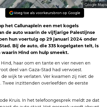
Google Maps
Voeg toe als voorkeursbron op Google
op het Callunaplein een met kogels
n de auto waarin de vijfjarige Palestijnse
en hun voertuig op 29 januari 2024 onder
ad. Bij de auto, die 335 kogelgaten telt, is
n waarin Hind om hulp smeekt.
 Hind, haar oom en tante en vier neven en
root deel van Gaza-Stad had verwoest.
 wijk te verlaten. Ver kwamen zij niet: de
n. Twee inzittenden overleefden de eerste
ode Kruis. In het telefoongesprek meldt ze dat