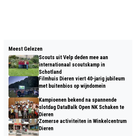
Vorig artikel
Volgend artikel
BEWONERS VAN DIEREN-WEST
Meest Gelezen
WERKEN MET TEXTIEL EN VERF MET
MAKEN BEGIN MET HET CREËREN VAN
Scouts uit Velp deden mee aan
VROUWENGROEP INTERNATIONAAL IN
EEN BIJENLINT
internationaal scoutskamp in
DIEREN
Schotland
Filmhuis Dieren viert 40-jarig jubileum
met buitenbios op wijndomein
Kampioenen bekend na spannende
slotdag DataBalk Open NK Schaken te
Dieren
Zomerse activiteiten in Winkelcentrum
Dieren