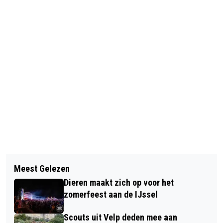
Vorig artikel
Volgend artikel
NOG ÉÉN KEER GENIETEN VAN
Meest Gelezen
DIERENSE ACCORDEONVERENIGING
TONEELSTUK ‘VLEES’ IN NIEUWE
Dieren maakt zich op voor het
AEOLUS KRIJGT KONINKLIJKE
RUIMTE
zomerfeest aan de IJssel
EREPENNING
Scouts uit Velp deden mee aan