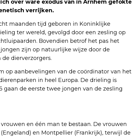
zich over ware exodus van in Arnhem gefokte
netisch verrijken.
acht maanden tijd geboren in Koninklijke
eling ter wereld, gevolgd door een zesling op
achtluipaarden. Bovendien betrof het pas het
 jongen zijn op natuurlijke wijze door de
 de dierverzorgers.
om op aanbevelingen van de coördinator van het
erenparken in heel Europa. De drieling is
6 gaan de eerste twee jongen van de zesling
ee vrouwen en één man te bestaan. De vrouwen
(Engeland) en Montpellier (Frankrijk), terwijl de