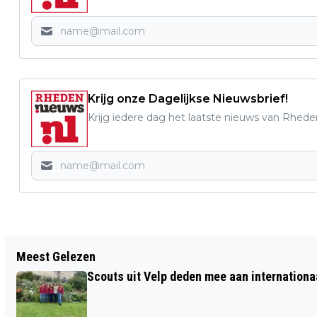
Krijg onze Dagelijkse Nieuwsbrief!
Krijg iedere dag het laatste nieuws van Rhede
Vorig artikel
Meest Gelezen
RTV RHEDEN/ROZENDAAL WORDT
Scouts uit Velp deden mee aan internation
"STUDIO RHEDEN"