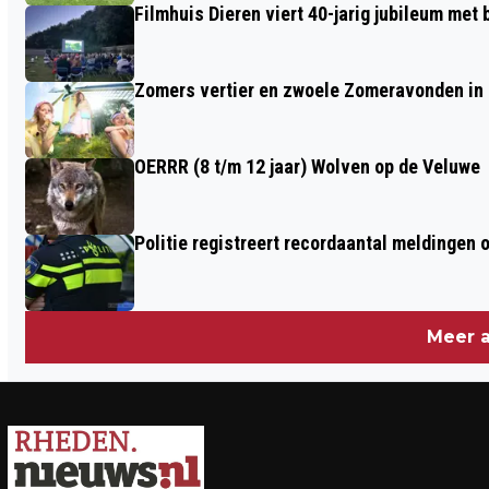
Filmhuis Dieren viert 40-jarig jubileum met
Zomers vertier en zwoele Zomeravonden in
OERRR (8 t/m 12 jaar) Wolven op de Veluwe
Politie registreert recordaantal meldingen 
Meer a