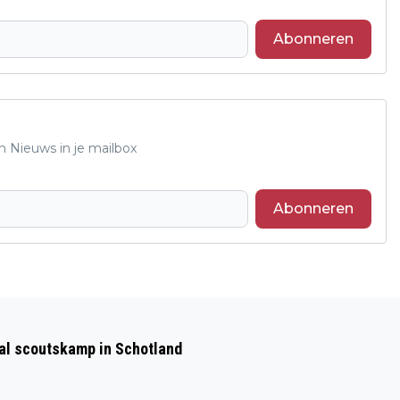
Abonneren
n Nieuws in je mailbox
Abonneren
Volgend artikel
THEMA BIJEENKOMSTEN BIJ 'ONZE
aal scoutskamp in Schotland
BRON' IN VELP