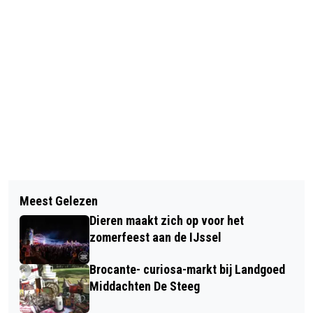
Vorig artikel
Volgend artikel
GEMEENTE RHEDEN VIERT 75 JAAR
Meest Gelezen
DEUR OP SLOT, TOCH CONTACT MET
VRIJHEID!
Dieren maakt zich op voor het
INLOOPHUIS DIEREN
zomerfeest aan de IJssel
Brocante- curiosa-markt bij Landgoed
Middachten De Steeg