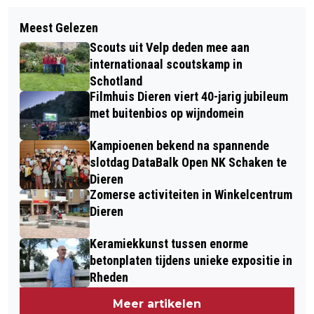
Volgend artikel
MEEDOEN! MEERJARENBELEIDSKADER
Meest Gelezen
CARNAVAL BIJ DE
SOCIAAL DOMEIN
Scouts uit Velp deden mee aan
FREDERICUSSCHOOL MET DE
internationaal scoutskamp in
NARRENKAP EN DE DRIKUSGANGERS
Schotland
Filmhuis Dieren viert 40-jarig jubileum
met buitenbios op wijndomein
Kampioenen bekend na spannende
slotdag DataBalk Open NK Schaken te
Dieren
Zomerse activiteiten in Winkelcentrum
Dieren
Keramiekkunst tussen enorme
betonplaten tijdens unieke expositie in
Rheden
Meer artikelen