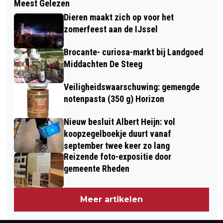
Meest Gelezen
4NOPPES OP WILSPA EN HEEL DIEREN
TE EXPOSEREN
Dieren maakt zich op voor het
BAKT
zomerfeest aan de IJssel
Brocante- curiosa-markt bij Landgoed
Middachten De Steeg
Veiligheidswaarschuwing: gemengde
notenpasta (350 g) Horizon
Nieuw besluit Albert Heijn: vol
koopzegelboekje duurt vanaf
september twee keer zo lang
Reizende foto-expositie door
gemeente Rheden
Meer artikelen