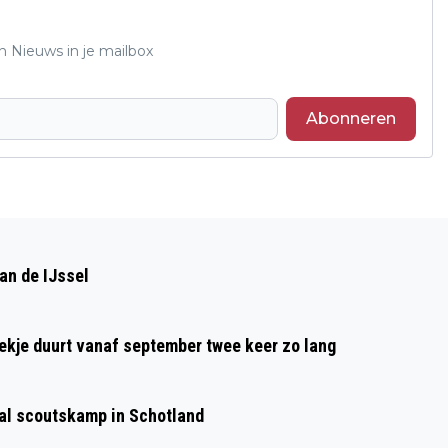
n Nieuws in je mailbox
Abonneren
Volgend artikel
GRATIS SPEELGOED BIJ SPEELSTOET IN
an de IJssel
DIEREN
oekje duurt vanaf september twee keer zo lang
aal scoutskamp in Schotland