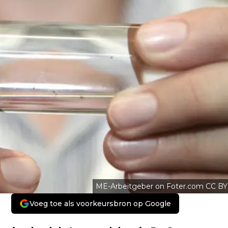
ME-Arbeitgeber on Foter.com CC BY
Voeg toe als voorkeursbron op Google