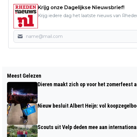
Krijg onze Dagelijkse Nieuwsbrief!
Krijg iedere dag het laatste nieuws van Rhede
Vorig artikel
Meest Gelezen
HOBBYCLUB BIJ BUURTVERENIGING
Dieren maakt zich op voor het zomerfeest a
STENFERT
Nieuw besluit Albert Heijn: vol koopzegelb
Scouts uit Velp deden mee aan internation