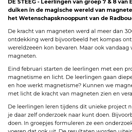
DE STEEG - Leerlingen van groep 7 & 8 van
duiken in de magische wereld van magnete
het Wetenschapsknooppunt van de Radboud 
De kracht van magneten werd al meer dan 300
ontdekking werd bijvoorbeeld het kompas ont
wereldzeeën kon bevaren. Maar ook vandaag 
magneten.
Eind februari starten de leerlingen met een pr
magnetisme en licht. De leerlingen gaan dieper
en hoe werkt magnetisme? Kunnen we magnet
met licht de kracht van magneten zien en ver
De leerlingen leren tijdens dit unieke project
je daar zelf onderzoek naar kunt doen. Bijvoo
doen. In groepjes formuleren ze een onderzo
voeren dat ook uit. De resultaten worden uitei