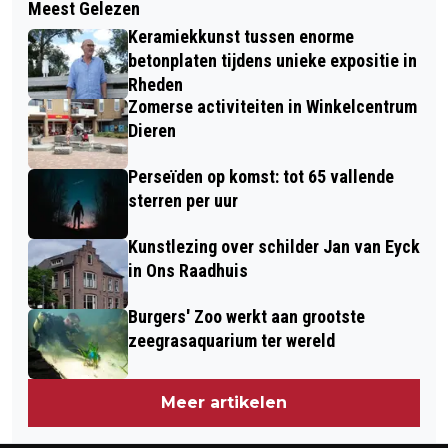
Meest Gelezen
SCHOONMAAKACTIE IN VELP-ZUID
POORT
Keramiekkunst tussen enorme
betonplaten tijdens unieke expositie in
Rheden
Zomerse activiteiten in Winkelcentrum
Dieren
Perseïden op komst: tot 65 vallende
sterren per uur
Kunstlezing over schilder Jan van Eyck
in Ons Raadhuis
Burgers' Zoo werkt aan grootste
zeegrasaquarium ter wereld
Meer artikelen