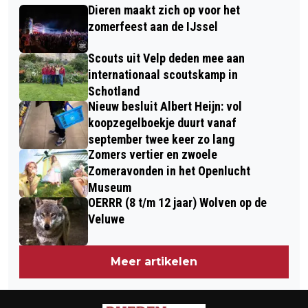
ROMAANS KERKJE TE VELP
Dieren maakt zich op voor het
HOOFDSTRAAT IN VELP
zomerfeest aan de IJssel
Scouts uit Velp deden mee aan
internationaal scoutskamp in
Schotland
Nieuw besluit Albert Heijn: vol
koopzegelboekje duurt vanaf
september twee keer zo lang
Zomers vertier en zwoele
Zomeravonden in het Openlucht
Museum
OERRR (8 t/m 12 jaar) Wolven op de
Veluwe
Meer artikelen