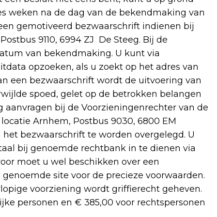
zes weken na de dag van de bekendmaking van
 een gemotiveerd bezwaarschrift indienen bij
ostbus 9110, 6994 ZJ De Steeg. Bij de
datum van bekendmaking. U kunt via
tdata opzoeken, als u zoekt op het adres van
an een bezwaarschrift wordt de uitvoering van
verwijlde spoed, gelet op de betrokken belangen
ng aanvragen bij de Voorzieningenrechter van de
, locatie Arnhem, Postbus 9030, 6800 EM
n het bezwaarschrift te worden overgelegd. U
itaal bij genoemde rechtbank in te dienen via
rvoor moet u wel beschikken over een
de genoemde site voor de precieze voorwaarden.
opige voorziening wordt griffierecht geheven.
rlijke personen en € 385,00 voor rechtspersonen