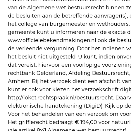
van de Algemene wet bestuursrecht binnen 
de besluiten aan de betreffende aanvrager(s),
het college van burgemeester en wethouders, P
gemeente kunt u informeren naar de exacte 
www.officielebekendmakingen.nl ook de beslui
de verleende vergunning. Door het indienen v
het besluit niet uitgesteld. U kunt, indien on
dat vereist, hiervoor een voorlopige voorzieni
rechtbank Gelderland, Afdeling Bestuursrecht
Arnhem. Bij het verzoek dient een afschrift va
kunt er ook voor kiezen het verzoekschrift dig
http://loket.rechtspraak.nl/bestuursrecht. Daa
elektronische handtekening (DigiD). Kijk op 
Voor het behandelen van een verzoek om voorl
Het griffierecht bedraagt € 194,00 voor natuu
(zie artikel 8:41 Algemene wet bestuursrecht).