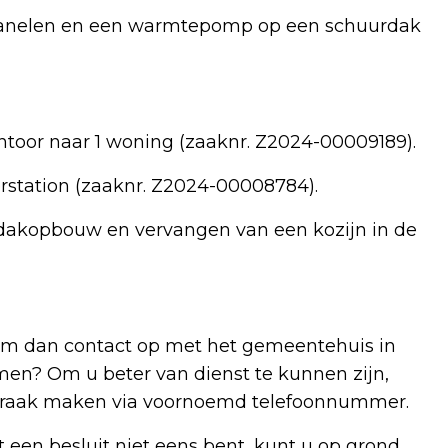
epanelen en een warmtepomp op een schuurdak
antoor naar 1 woning (zaaknr. Z2024-00009189).
rstation (zaaknr. Z2024-00008784).
 dakopbouw en vervangen van een kozijn in de
eem dan contact op met het gemeentehuis in
komen? Om u beter van dienst te kunnen zijn,
fspraak maken via voornoemd telefoonnummer.
een besluit niet eens bent, kunt u op grond