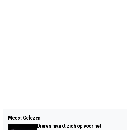
Vorig artikel
Volgend artikel
INTRODUCTIEWORKSHOP LUISTEREN
Meest Gelezen
GETUIGEN GEZOCHT VOOR
NAAR JE PEN
Dieren maakt zich op voor het