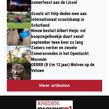
WONINGINBRAAK TREUBSTRAAT TE
zomerfeest aan de IJssel
DIEREN
Scouts uit Velp deden mee aan
internationaal scoutskamp in
Schotland
Nieuw besluit Albert Heijn: vol
koopzegelboekje duurt vanaf
september twee keer zo lang
Zomers vertier en zwoele
Zomeravonden in het Openlucht
Museum
OERRR (8 t/m 12 jaar) Wolven op de
Veluwe
Meer artikelen