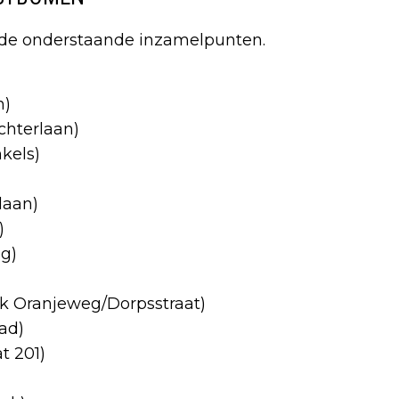
j de onderstaande inzamelpunten.
n)
chterlaan)
kels)
laan)
)
g)
ek Oranjeweg/Dorpsstraat)
ad)
t 201)