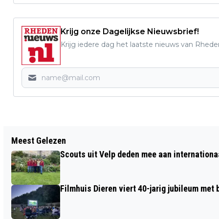
Krijg onze Dagelijkse Nieuwsbrief!
Krijg iedere dag het laatste nieuws van Rhede
Vorig artikel
Meest Gelezen
BEKENDMAKINGEN GEMEENTE RHEDEN
Scouts uit Velp deden mee aan internation
Filmhuis Dieren viert 40-jarig jubileum met