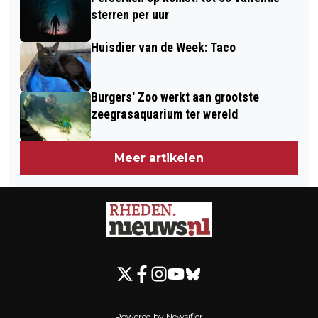
sterren per uur
Huisdier van de Week: Taco
Burgers' Zoo werkt aan grootste
zeegrasaquarium ter wereld
Meer artikelen
Powered by Newsifier