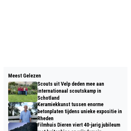
Vorig artikel
Volgend artikel
DE BERENKLAUW KAN BRANDWONDEN
Meest Gelezen
BROODFONDS: SOLIDARITEIT IN EEN
VEROORZAKEN NA AANRAKING
Scouts uit Velp deden mee aan
NIEUW JASJE
internationaal scoutskamp in
Schotland
Keramiekkunst tussen enorme
betonplaten tijdens unieke expositie in
Rheden
Filmhuis Dieren viert 40-jarig jubileum