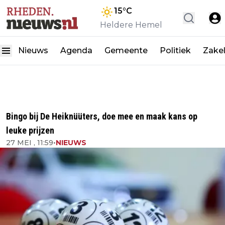
15
°C
Heldere Hemel
Nieuws
Agenda
Gemeente
Politiek
Zakel
Bingo bij De Heiknüüters, doe mee en maak kans op
leuke prijzen
27 MEI , 11:59
•
NIEUWS