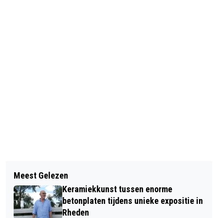
Vorig artikel
Volgend artikel
IVN SLOOTJESMIDDAG VOOR
Meest Gelezen
GEMEENTE RHEDEN ORGANISEERT
KINDEREN
Keramiekkunst tussen enorme
INFORMATIESTANDS OVER HITTE EN
betonplaten tijdens unieke expositie in
GEZONDHEID
Rheden