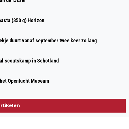
an de IJssel
DEURDAUWERS: PRINS IWAN & PRINSES
SHANNA
asta (350 g) Horizon
oekje duurt vanaf september twee keer zo lang
aal scoutskamp in Schotland
 het Openlucht Museum
rtikelen