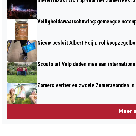
Dieren maakt zich op voor het zomerfeest a
AANGEKOMEN!
Veiligheidswaarschuwing: gemengde notenp
Nieuw besluit Albert Heijn: vol koopzegelb
Scouts uit Velp deden mee aan internation
Zomers vertier en zwoele Zomeravonden in
Meer a