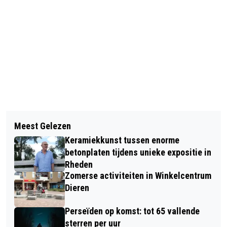
Vorig artikel
Volgend artikel
GROTE WAARDERING VOOR VELPS
Meest Gelezen
OPTREDENS BIJ VERZORGINGSHUIZEN
BEDRIJF DAT SPATBRILLEN MAAKT
Keramiekkunst tussen enorme
DOOR ZANGER WILLEM JANSEN EN
betonplaten tijdens unieke expositie in
ZANGERES MERIAM BRUGGINK
Rheden
Zomerse activiteiten in Winkelcentrum
Dieren
Perseïden op komst: tot 65 vallende
sterren per uur