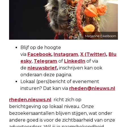
Marjanne Eikelboom
Blijf op de hoogte
via
Facebook
,
Instagram
,
X
(Twitter)
,
Blu
esky
,
Telegram
of
LinkedIn
of via
de
nieuwsbrief
,
inschrijven kan ook
onderaan deze pagina.
Lokaal (pers)bericht of evenement
insturen? Dat kan via
rheden@nieuws.nl
rheden.nieuws.nl
richt zich op
berichtgeving op lokaal niveau. Onze
bezoekersaantallen blijven stijgen, wat onder
andere goed is voor de zichtbaarheid van onze
adverteerders. Wil jij je naamsbekendheid