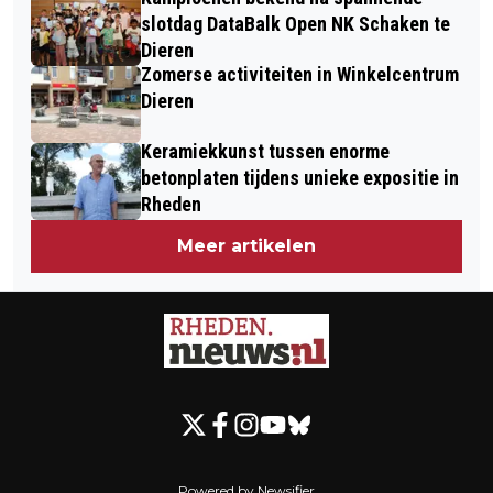
slotdag DataBalk Open NK Schaken te
Dieren
Zomerse activiteiten in Winkelcentrum
Dieren
Keramiekkunst tussen enorme
betonplaten tijdens unieke expositie in
Rheden
Meer artikelen
Powered by Newsifier