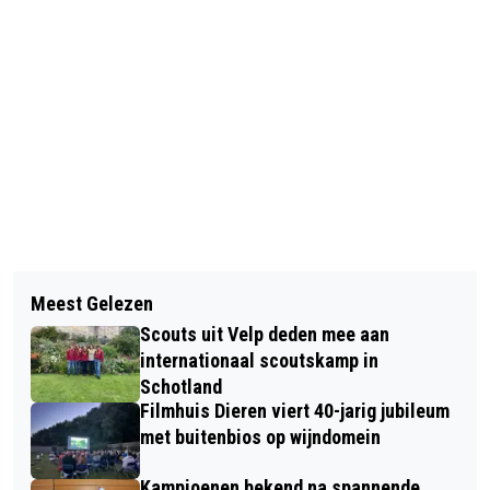
Vorig artikel
Volgend artikel
HUISDIER VAN DE WEEK: NOES ZOEKT
Meest Gelezen
FILOSOFISCHE KRING IN ROZENDAAL
EEN RUSTIG EN LIEFDEVOL THUIS
Scouts uit Velp deden mee aan
ONDERZOEKT DE ROL VAN
internationaal scoutskamp in
KUNSTMATIGE INTELLIGENTIE
Schotland
Filmhuis Dieren viert 40-jarig jubileum
met buitenbios op wijndomein
Kampioenen bekend na spannende