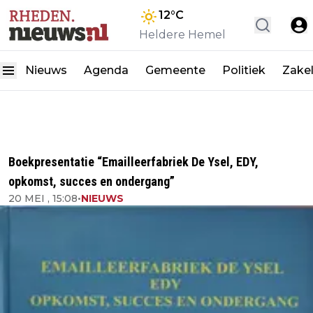
12
°C
Heldere Hemel
Nieuws
Agenda
Gemeente
Politiek
Zakel
Boekpresentatie “Emailleerfabriek De Ysel, EDY,
opkomst, succes en ondergang”
20 MEI , 15:08
•
NIEUWS