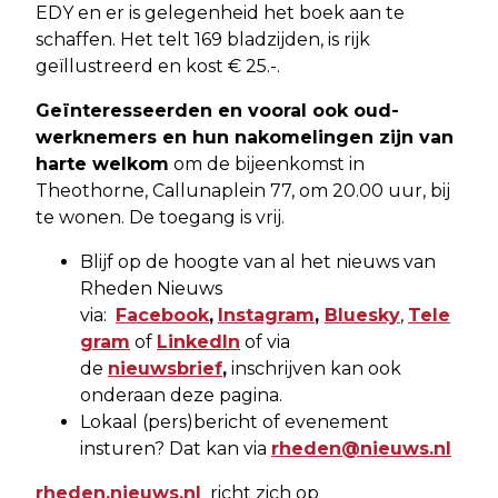
EDY en er is gelegenheid het boek aan te
schaffen. Het telt 169 bladzijden, is rijk
geïllustreerd en kost € 25.-.
Geïnteresseerden en vooral ook oud-
werknemers en hun nakomelingen zijn van
harte welkom
om de bijeenkomst in
Theothorne, Callunaplein 77, om 20.00 uur, bij
te wonen. De toegang is vrij.
Blijf op de hoogte van al het nieuws van
Rheden Nieuws
via:
Facebook
,
Instagram
,
Bluesky
,
Tele
gram
of
LinkedIn
of via
de
nieuwsbrief
,
inschrijven kan ook
onderaan deze pagina.
Lokaal (pers)bericht of evenement
insturen? Dat kan via
rheden@nieuws.nl
rheden.nieuws.nl
richt zich op