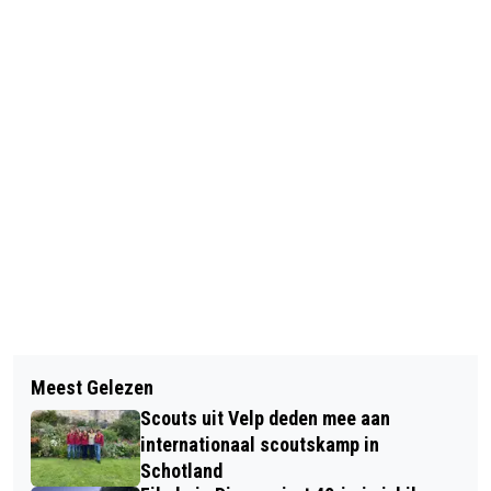
Vorig artikel
Volgend artikel
BOEKSTARTDAG IN DE ZOOMERIJ
Meest Gelezen
INTOCHT VAN DE DIERENSE
DIEREN
Scouts uit Velp deden mee aan
AVONDVIERDAAGSE
internationaal scoutskamp in
Schotland