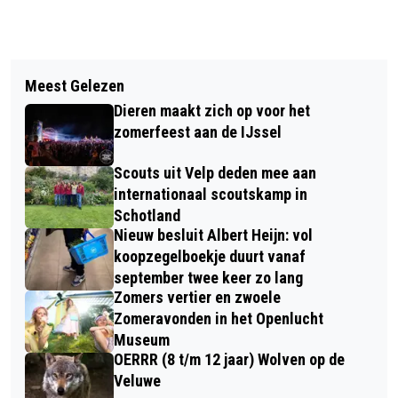
Vorig artikel
Volgend artikel
CONTACT OPNEMEN MET DE
Meest Gelezen
REÜNIE JAN LIGTHARTSCHOOL LAAG-
REDACTIE KAN OP VELE MANIEREN
Dieren maakt zich op voor het
SOEREN ZATERDAG 21 JANUARI IN DE
zomerfeest aan de IJssel
HARMONIE
Scouts uit Velp deden mee aan
internationaal scoutskamp in
Schotland
Nieuw besluit Albert Heijn: vol
koopzegelboekje duurt vanaf
september twee keer zo lang
Zomers vertier en zwoele
Zomeravonden in het Openlucht
Museum
OERRR (8 t/m 12 jaar) Wolven op de
Veluwe