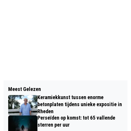
Vorig artikel
Volgend artikel
SUCCESTAART VOOR ONDERWIJZERS
Meest Gelezen
INGEZONDEN: SOLIDARITEIT ALS
BASISSCHOLEN GEMEENTE RHEDEN
Keramiekkunst tussen enorme
BASIS VOOR DE BEGROTING 2020
betonplaten tijdens unieke expositie in
Rheden
Perseïden op komst: tot 65 vallende
sterren per uur