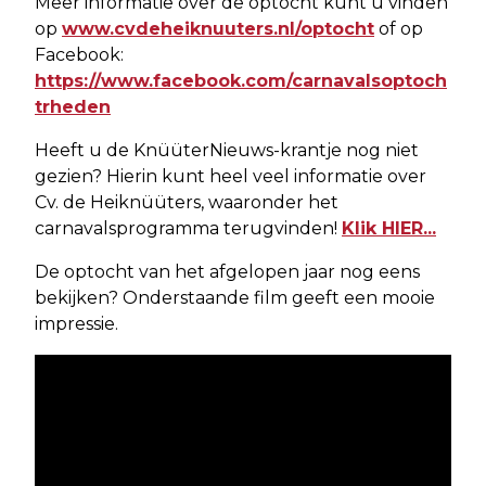
Meer informatie over de optocht kunt u vinden
op
www.cvdeheiknuuters.nl/optocht
of op
Facebook:
https://www.facebook.com/carnavalsoptoch
trheden
Heeft u de KnüüterNieuws-krantje nog niet
gezien? Hierin kunt heel veel informatie over
Cv. de Heiknüüters, waaronder het
carnavalsprogramma terugvinden!
Klik HIER...
De optocht van het afgelopen jaar nog eens
bekijken? Onderstaande film geeft een mooie
impressie.