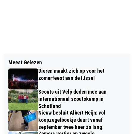
Vorig artikel
Volgend artikel
PROVINCIE & TRAVERSE DIEREN
Meest Gelezen
RHEDEN NIEUWS EET JOODSE
ORGANISEREN PUBLIEKSMIDDAG
Dieren maakt zich op voor het
PENICILLINE
ARCHEOLOGIE
zomerfeest aan de IJssel
Scouts uit Velp deden mee aan
internationaal scoutskamp in
Schotland
Nieuw besluit Albert Heijn: vol
koopzegelboekje duurt vanaf
september twee keer zo lang
Zomers vertier en zwoele