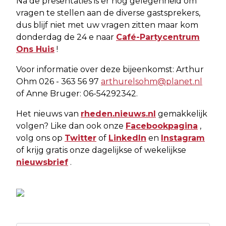
Na de presentaties is er nog gelegenheid om
vragen te stellen aan de diverse gastsprekers,
dus blijf niet met uw vragen zitten maar kom
donderdag de 24
e
naar
Café-Partycentrum
Ons Huis
!
Voor informatie over deze bijeenkomst: Arthur
Ohm 026 - 363 56 97
arthurelsohm@planet.nl
of Anne Bruger: 06-54292342.
Het nieuws van
rheden.nieuws.nl
gemakkelijk
volgen? Like dan ook onze
Facebookpagina
,
volg ons op
Twitter
of
LinkedIn
en
Instagram
of krijg gratis onze dagelijkse of wekelijkse
nieuwsbrief
.