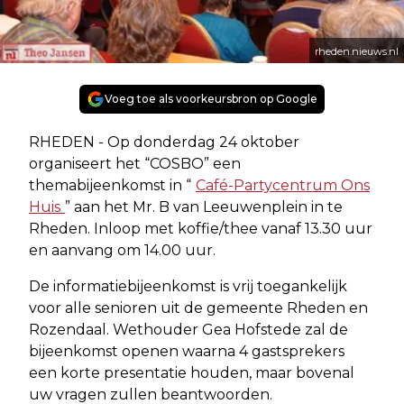
rheden.nieuws.nl
Voeg toe als voorkeursbron op Google
RHEDEN - Op donderdag 24 oktober
organiseert het “COSBO” een
themabijeenkomst in “
Café-Partycentrum Ons
Huis
” aan het Mr. B van Leeuwenplein in te
Rheden. Inloop met koffie/thee vanaf 13.30 uur
en aanvang om 14.00 uur.
De informatiebijeenkomst is vrij toegankelijk
voor alle senioren uit de gemeente Rheden en
Rozendaal.
Wethouder Gea Hofstede zal de
bijeenkomst openen waarna 4 gastsprekers
een korte presentatie houden, maar bovenal
uw vragen zullen beantwoorden.