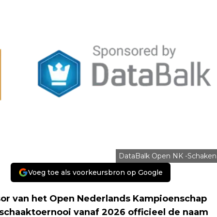
DataBalk Open NK -Schaken
Voeg toe als voorkeursbron op Google
sor van het Open Nederlands Kampioenschap
schaaktoernooi vanaf 2026 officieel de naam