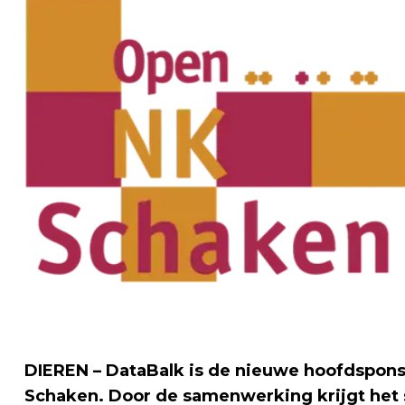
DIEREN – DataBalk is de nieuwe hoofdspon
Schaken. Door de samenwerking krijgt het 