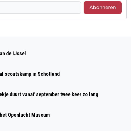
Abonneren
Volgend artikel
REPAIR CAFÉ DIEREN 13 JUNI 2026
an de IJssel
aal scoutskamp in Schotland
oekje duurt vanaf september twee keer zo lang
 het Openlucht Museum