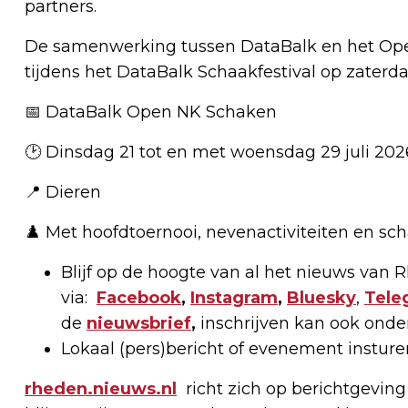
partners.
De samenwerking tussen DataBalk en het Open
tijdens het DataBalk Schaakfestival op zaterda
📅 DataBalk Open NK Schaken
🕑 Dinsdag 21 tot en met woensdag 29 juli 202
📍 Dieren
♟️ Met hoofdtoernooi, nevenactiviteiten en sch
Blijf op de hoogte van al het nieuws van
via:
Facebook
,
Instagram
,
Bluesky
,
Tele
de
nieuwsbrief
,
inschrijven kan ook onde
Lokaal (pers)bericht of evenement instur
rheden.nieuws.nl
richt zich op berichtgeving