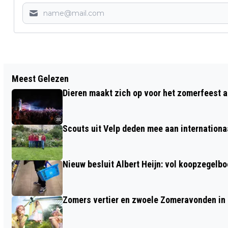
Vorig artikel
Meest Gelezen
SALDERINGSREGELING STOPT IN 2027:
Dieren maakt zich op voor het zomerfeest a
WAT BETEKENT DAT VOOR JE
ENERGIEREKENING?
Scouts uit Velp deden mee aan internation
Nieuw besluit Albert Heijn: vol koopzegelb
Zomers vertier en zwoele Zomeravonden in