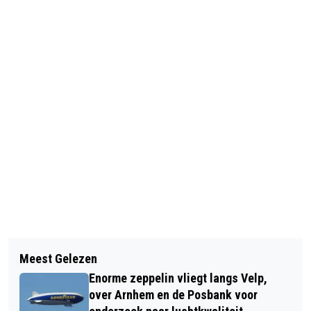
Vorig artikel
Volgend artikel
VELPSCH MAAL IN BUURTHUIS DE
Meest Gelezen
INWONERS ONTVANGEN VIA LOTING
POORT TE VELP
Enorme zeppelin vliegt langs Velp,
UITNODIGING VOOR G1000RHEDEN
over Arnhem en de Posbank voor