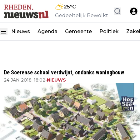
25
°C
Gedeeltelijk Bewolkt
Nieuws
Agenda
Gemeente
Politiek
Zakel
De Soerense school verdwijnt, ondanks woningbouw
24 JAN 2018, 18:02
•
NIEUWS