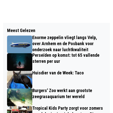
Vorig artikel
Volgend artikel
GEMEENTE RHEDEN ZOEKT RUIMTE EN
Meest Gelezen
CAROL VAN EERT LEEST VOOR OP
MEDEWERKERS VOOR EEN TINY
Enorme zeppelin vliegt langs Velp,
OBS DE RHEDER ENK TIJDENS DE
FOREST
over Arnhem en de Posbank voor
NATIONALE VOORLEESDAGEN
onderzoek naar luchtkwaliteit
Perseïden op komst: tot 65 vallende
sterren per uur
Huisdier van de Week: Taco
Burgers' Zoo werkt aan grootste
zeegrasaquarium ter wereld
Tropical Kids Party zorgt voor zomers