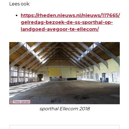
Lees ook:
https://rheden.nieuws.nl/nieuws/117665/
gelredag-bezoek-de-ss-sporthal-op-
landgoed-avegoor-te-ellecom/
sporthal Ellecom 2018