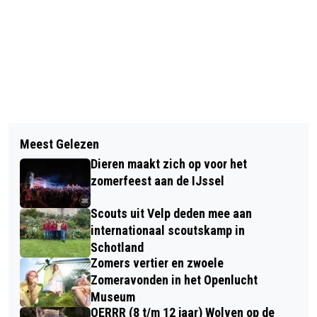
Vorig artikel
Volgend artikel
BRANDWEER VELP BLUST BRAND AAN
Meest Gelezen
RUTH - MUZIEKTHEATER DOOR
KLUIZENAARSWEG EN VOORKOMT
Dieren maakt zich op voor het
INWONERS VAN RHEDEN, VELP, DE
ERGER
zomerfeest aan de IJssel
STEEG EN DIEREN
Scouts uit Velp deden mee aan
internationaal scoutskamp in
Schotland
Zomers vertier en zwoele
Zomeravonden in het Openlucht
Museum
OERRR (8 t/m 12 jaar) Wolven op de