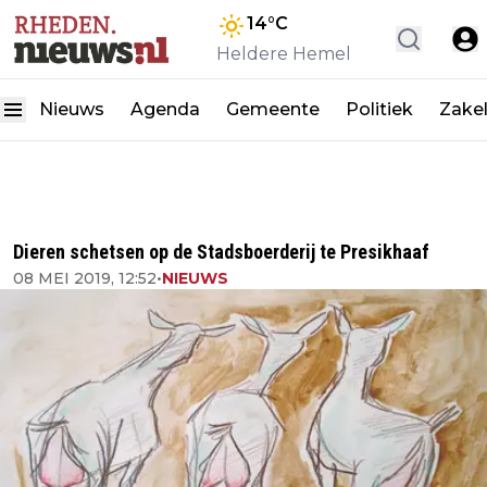
14
°C
Heldere Hemel
Nieuws
Agenda
Gemeente
Politiek
Zakel
Dieren schetsen op de Stadsboerderij te Presikhaaf
08 MEI 2019, 12:52
•
NIEUWS