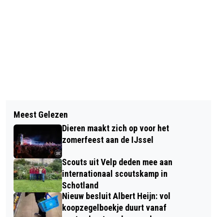
Vorig artikel
Volgend artikel
MANTELZORGCAFÉ: OMGAAN MET
Meest Gelezen
VELUWERIJDERS VERHUIST NAAR
EEN VERANDERENDE WERKELIJKHEID,
Dieren maakt zich op voor het
NIEUWE VERTREKPLAATS
KAN IK DAT?
zomerfeest aan de IJssel
Scouts uit Velp deden mee aan
internationaal scoutskamp in
Schotland
Nieuw besluit Albert Heijn: vol
koopzegelboekje duurt vanaf