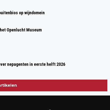
DIDAM
 buitenbios op wijndomein
 het Openlucht Museum
over nepagenten in eerste helft 2026
rtikelen