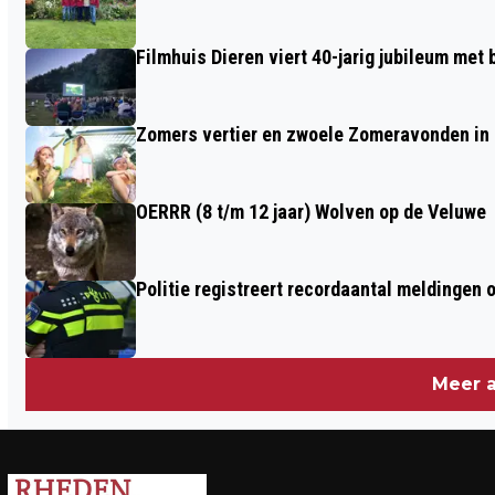
Filmhuis Dieren viert 40-jarig jubileum met
Zomers vertier en zwoele Zomeravonden in
OERRR (8 t/m 12 jaar) Wolven op de Veluwe
Politie registreert recordaantal meldingen 
Meer a