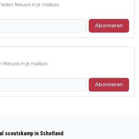
Rheden Nieuws in je mailbox
Abonneren
n Nieuws in je mailbox
Abonneren
Volgend artikel
KV DIDERNA/VISSER SLOOPWERKEN 1
aal scoutskamp in Schotland
WORDT VERSLAGEN DOOR DLKV1 UIT