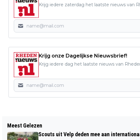
Krijg iedere zaterdag het laatste nieuws van 
Krijg onze Dagelijkse Nieuwsbrief!
Krijg iedere dag het laatste nieuws van Rhede
Vorig artikel
Meest Gelezen
WOENSDAG KOFFIEOCHTEND IN ONS
Scouts uit Velp deden mee aan internation
RAADHUIS