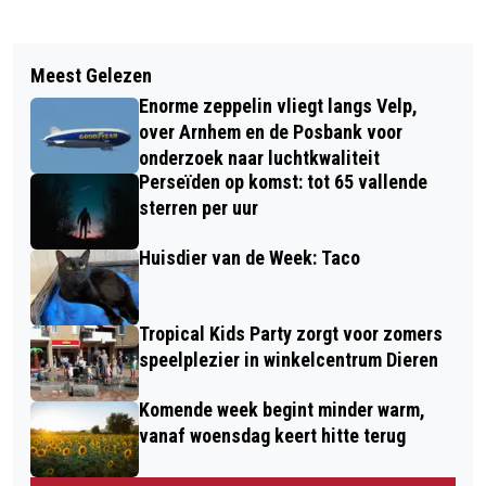
Vorig artikel
Volgend artikel
SPORT- EN BEWEEGAKKOORD RHEDEN
Meest Gelezen
KERAMIEKWERKPLAATS SIZA BIEDT
& ROZENDAAL VAN START
Enorme zeppelin vliegt langs Velp,
UNIEKE BEKERS AAN GEMEENTE
over Arnhem en de Posbank voor
RHEDEN
onderzoek naar luchtkwaliteit
Perseïden op komst: tot 65 vallende
sterren per uur
Huisdier van de Week: Taco
Tropical Kids Party zorgt voor zomers
speelplezier in winkelcentrum Dieren
Komende week begint minder warm,
vanaf woensdag keert hitte terug