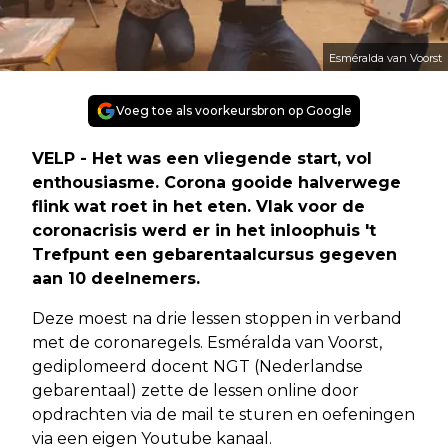
Esméralda van Voorst
Voeg toe als voorkeursbron op Google
VELP - Het was een vliegende start, vol
enthousiasme. Corona gooide halverwege
flink wat roet in het eten. Vlak voor de
coronacrisis werd er in het inloophuis 't
Trefpunt een gebarentaalcursus gegeven
aan 10 deelnemers.
Deze moest na drie lessen stoppen in verband
met de coronaregels. Esméralda van Voorst,
gediplomeerd docent NGT (Nederlandse
gebarentaal) zette de lessen online door
opdrachten via de mail te sturen en oefeningen
via een eigen Youtube kanaal.