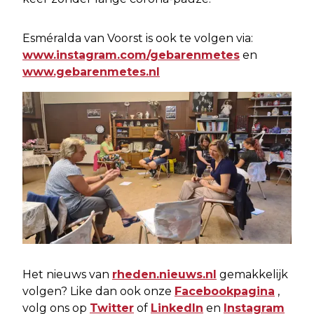
Esméralda van Voorst is ook te volgen via:
www.instagram.com/gebarenmetes
en
www.gebarenmetes.nl
Het nieuws van
rheden.nieuws.nl
gemakkelijk
volgen? Like dan ook onze
Facebookpagina
,
volg ons op
Twitter
of
LinkedIn
en
Instagram