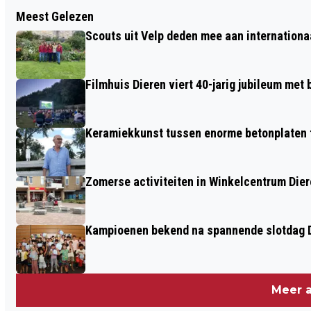
Vorig artikel
Meest Gelezen
HUISDIER VAN DE WEEK: ONTMOET
Scouts uit Velp deden mee aan internation
BILLY, BAKU EN BERRY
Filmhuis Dieren viert 40-jarig jubileum met
Keramiekkunst tussen enorme betonplaten t
Zomerse activiteiten in Winkelcentrum Die
Kampioenen bekend na spannende slotdag D
Meer a