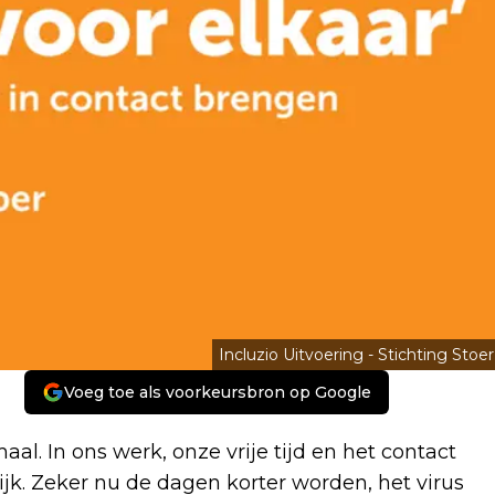
Incluzio Uitvoering - Stichting Stoer
Voeg toe als voorkeursbron op Google
. In ons werk, onze vrije tijd en het contact
lijk. Zeker nu de dagen korter worden, het virus