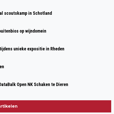
Volgend artikel
PVDA RHEDEN HIELD EEN ONLINE
aal scoutskamp in Schotland
DEBATAVOND OVER VOLKSHUISVESTING
 buitenbios op wijndomein
ijdens unieke expositie in Rheden
ren
ataBalk Open NK Schaken te Dieren
rtikelen