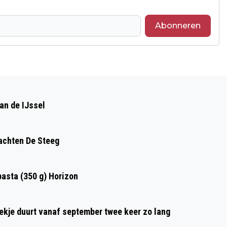
Abonneren
Volgend artikel
RONDJE ZOOM, EEN FIETSROUTE LANGS
an de IJssel
ECOLOGISCHE TUINEN EN LOKALE
VOEDSELINITIATIEVEN
achten De Steeg
asta (350 g) Horizon
oekje duurt vanaf september twee keer zo lang