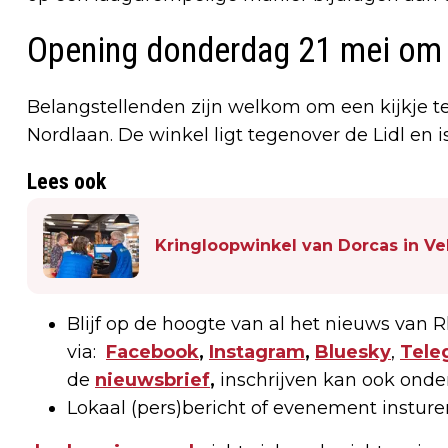
Opening donderdag 21 mei om 
Belangstellenden zijn welkom om een kijkje 
Nordlaan. De winkel ligt tegenover de Lidl en
Lees ook
Kringloopwinkel van Dorcas in Vel
Blijf op de hoogte van al het nieuws van
via:
Facebook
,
Instagram
,
Bluesky
,
Tele
de
nieuwsbrief
,
inschrijven kan ook onde
Lokaal (pers)bericht of evenement instur