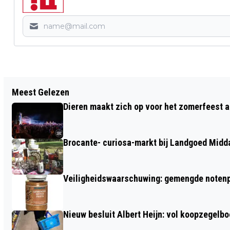
Vorig artikel
Meest Gelezen
ENSEMBLE ENCHANTÉ EN TRIO
Dieren maakt zich op voor het zomerfeest a
NADAILLAC BRENGEN GEVARIEERD
CONCERT IN DORPSKERK RHEDEN
Brocante- curiosa-markt bij Landgoed Midd
Veiligheidswaarschuwing: gemengde notenp
Nieuw besluit Albert Heijn: vol koopzegelb