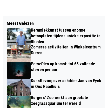
Vorig artikel
Volgend artikel
“BIJ ONS OP DE KOFFIE” EN VELPSCH
Meest Gelezen
LOUS; SPIEGELBEELD BELANGRIJKER
MAAL IN BUURTHUIS DE POORT
Keramiekkunst tussen enorme
DAN ZELFBEELD
betonplaten tijdens unieke expositie in
Rheden
Zomerse activiteiten in Winkelcentrum
Dieren
Perseïden op komst: tot 65 vallende
sterren per uur
Kunstlezing over schilder Jan van Eyck
in Ons Raadhuis
Burgers' Zoo werkt aan grootste
zeegrasaquarium ter wereld